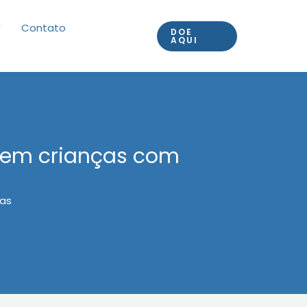
Contato
DOE
AQUI
lhem crianças com
ças