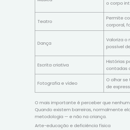
o corpo int
Permite c
Teatro
corporal, f
Valoriza o
Dança
possível d
Histórias 
Escrita criativa
contadas 
O olhar se
Fotografia e vídeo
de expres
O mais importante é perceber que nenhuma 
Quando existem barreiras, normalmente ela
metodologia — e não na criança.
Arte-educação e deficiência física