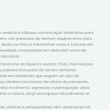
a cerebral e utilizava comunicação alternativa para
 porém, não precisava de nenhum equipamento para
 dedos na tinta e transformar cores e texturas em
iosidade, interessados em descobrir como ele
reproduzir.
Transtorno do Espectro Autista (TEA), marcada por
ola, passava boa parte do tempo tentando
rada em atividades que exigiam um tipo de
u cérebro funcionava. Na oficina de percussão,
mitia movimento, expressão e participação ativa.
r a música, ela já antecipava naturalmente as
es, artistas e pesquisadores vêm observando há