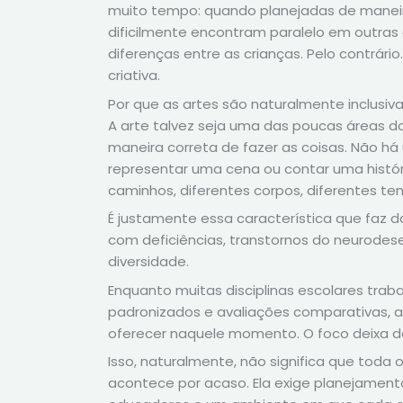
muito tempo: quando planejadas de maneir
dificilmente encontram paralelo em outras á
diferenças entre as crianças. Pelo contrár
criativa.
Por que as artes são naturalmente inclusiv
A arte talvez seja uma das poucas áreas
maneira correta de fazer as coisas. Não há u
representar uma cena ou contar uma histór
caminhos, diferentes corpos, diferentes t
É justamente essa característica que faz 
com deficiências, transtornos do neurodes
diversidade.
Enquanto muitas disciplinas escolares tra
padronizados e avaliações comparativas, a
oferecer naquele momento. O foco deixa de
Isso, naturalmente, não significa que toda of
acontece por acaso. Ela exige planejamen