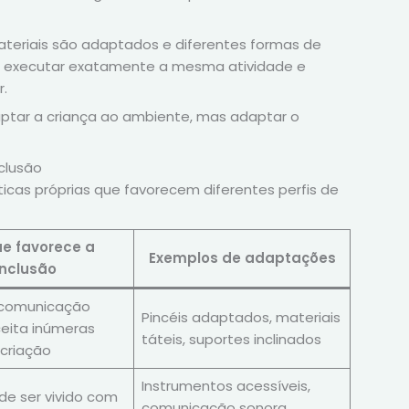
materiais são adaptados e diferentes formas de
ser executar exatamente a mesma atividade e
r.
aptar a criança ao ambiente, mas adaptar o
clusão
ticas próprias que favorecem diferentes perfis de
ue favorece a
Exemplos de adaptações
inclusão
 comunicação
Pincéis adaptados, materiais
ceita inúmeras
táteis, suportes inclinados
criação
Instrumentos acessíveis,
de ser vivido com
comunicação sonora