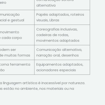
eiro
alternativa
omunicação
Papéis adaptados, roteiros
acial e gestual
visuais, Libras
Coreografias inclusivas,
 movimento
cadeiras de rodas,
e cada corpo
movimentos adaptados
podem ser
Comunicação alternativa,
de muitas formas
narração oral, desenhos
 torna ferramenta
Equipamentos adaptados,
são
acionadores especiais
linguagem artística é inacessível por natureza.
s estão no ambiente, nos materiais ou na