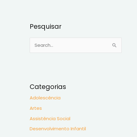
Pesquisar
P
e
s
q
u
Categorias
i
Adolescência
s
Artes
a
Assistência Social
r
p
Desenvolvimento Infantil