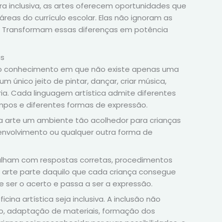
a inclusiva, as artes oferecem oportunidades que
reas do currículo escolar. Elas não ignoram as
io. Transformam essas diferenças em potência
as
 do conhecimento em que não existe apenas uma
m único jeito de pintar, dançar, criar música,
ia. Cada linguagem artística admite diferentes
empos e diferentes formas de expressão.
da arte um ambiente tão acolhedor para crianças
envolvimento ou qualquer outra forma de
balham com respostas corretas, procedimentos
 arte parte daquilo que cada criança consegue
 ser o acerto e passa a ser a expressão.
icina artística seja inclusiva. A inclusão não
to, adaptação de materiais, formação dos