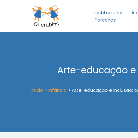
Ir
para
Institucional
Ár
o
Parceiros
conteúdo
Arte-educação e 
Início
Infância
Arte-educação e inclusão: c