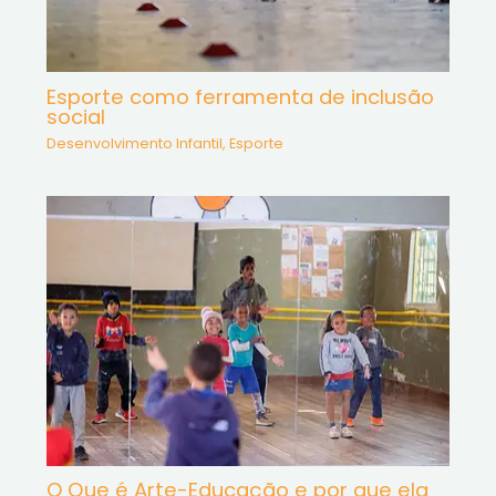
Esporte como ferramenta de inclusão
social
Desenvolvimento Infantil
,
Esporte
O Que é Arte-Educação e por que ela