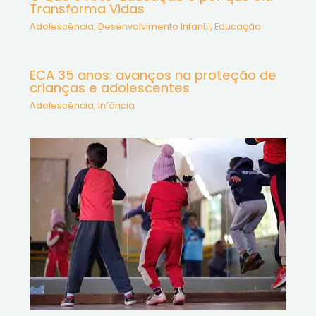
Transforma Vidas
Adolescência
,
Desenvolvimento Infantil
,
Educação
ECA 35 anos: avanços na proteção de
crianças e adolescentes
Adolescência
,
Infância