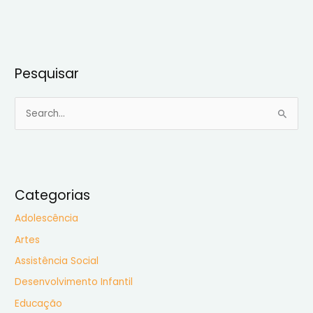
Pesquisar
P
e
s
q
u
Categorias
i
Adolescência
s
Artes
a
Assistência Social
r
Desenvolvimento Infantil
p
Educação
o