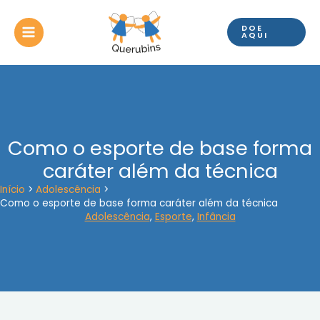
Ir
para
DOE
o
AQUI
conteúdo
Como o esporte de base forma
caráter além da técnica
Início
Adolescência
Como o esporte de base forma caráter além da técnica
Adolescência
,
Esporte
,
Infância