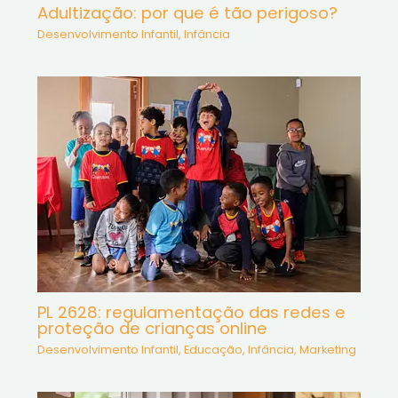
Adultização: por que é tão perigoso?
Desenvolvimento Infantil
,
Infância
PL 2628: regulamentação das redes e
proteção de crianças online
Desenvolvimento Infantil
,
Educação
,
Infância
,
Marketing