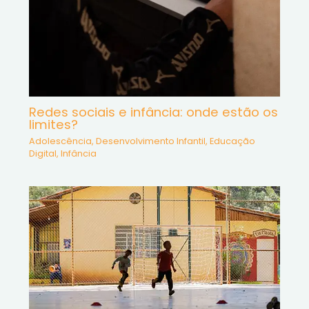
Redes sociais e infância: onde estão os
limites?
Adolescência
,
Desenvolvimento Infantil
,
Educação
Digital
,
Infância