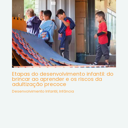
Etapas do desenvolvimento infantil: do
brincar ao aprender e os riscos da
adultização precoce
Desenvolvimento Infantil
,
Infância