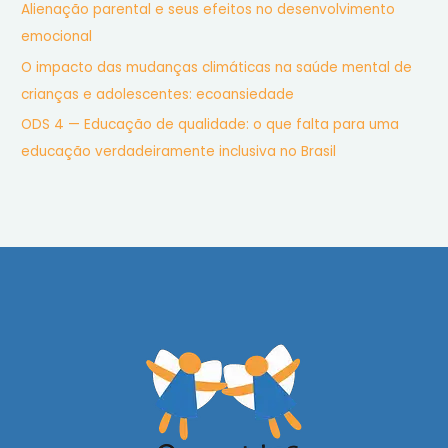
Alienação parental e seus efeitos no desenvolvimento
emocional
O impacto das mudanças climáticas na saúde mental de
crianças e adolescentes: ecoansiedade
ODS 4 — Educação de qualidade: o que falta para uma
educação verdadeiramente inclusiva no Brasil