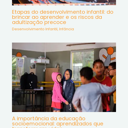
Etapas do desenvolvimento infantil: do
brincar ao aprender e os riscos da
adultização precoce
Desenvolvimento Infantil
,
Infância
A importância da educação
socioemocional: aprendizados que