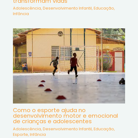
transformam vidas
Adolescência
,
Desenvolvimento Infantil
,
Educação
,
Infância
Como o esporte ajuda no
desenvolvimento motor e emocional
de crianças e adolescentes
Adolescência
,
Desenvolvimento Infantil
,
Educação
,
Esporte
,
Infância