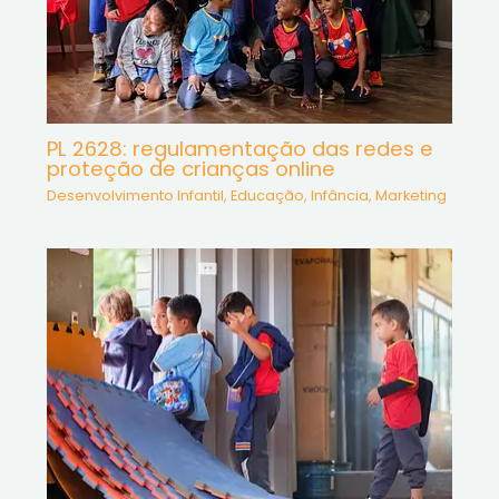
PL 2628: regulamentação das redes e
proteção de crianças online
Desenvolvimento Infantil
,
Educação
,
Infância
,
Marketing