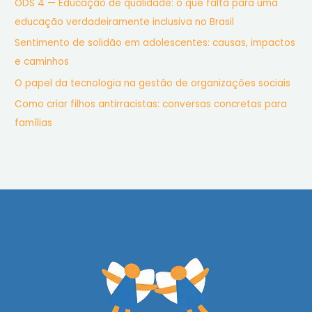
ODS 4 — Educação de qualidade: o que falta para uma
educação verdadeiramente inclusiva no Brasil
Sentimento de solidão em adolescentes: causas, impactos
e caminhos
O papel da tecnologia na gestão de organizações sociais
Como criar filhos antirracistas: conversas concretas para
famílias