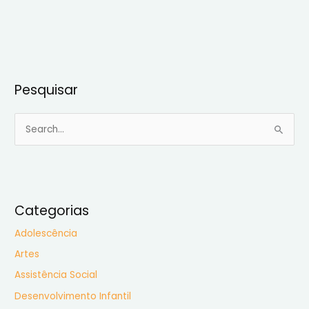
Pesquisar
P
e
s
q
u
Categorias
i
Adolescência
s
Artes
a
Assistência Social
r
Desenvolvimento Infantil
p