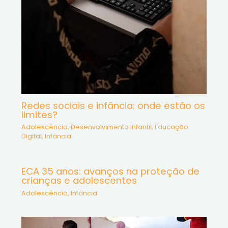
Redes sociais e infância: onde estão os
limites?
Adolescência
,
Desenvolvimento Infantil
,
Educação
Digital
,
Infância
ECA 35 anos: avanços na proteção de
crianças e adolescentes
Adolescência
,
Infância