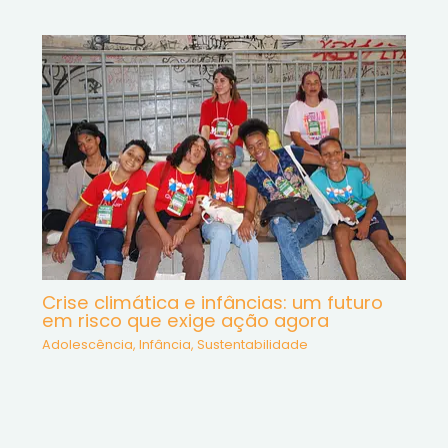
Crise climática e infâncias: um futuro
em risco que exige ação agora
Adolescência
,
Infância
,
Sustentabilidade