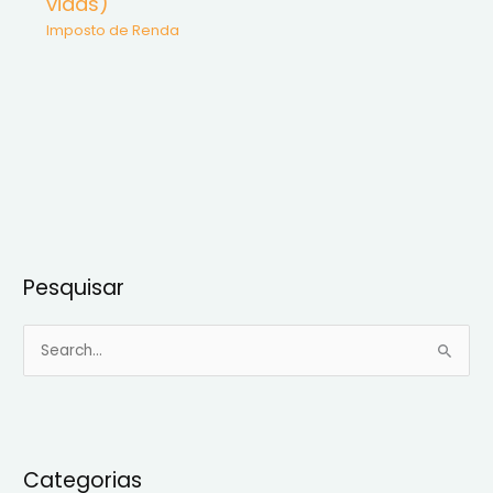
vidas)
Imposto de Renda
Pesquisar
P
e
s
q
u
Categorias