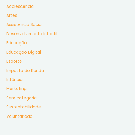
i
Adolescência
s
Artes
a
Assistência Social
r
Desenvolvimento Infantil
p
Educação
o
r
Educação Digital
:
Esporte
Imposto de Renda
Infância
Marketing
Sem categoria
Sustentabilidade
Voluntariado