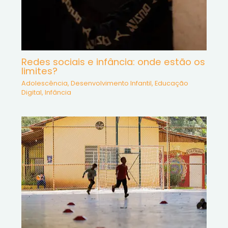
Redes sociais e infância: onde estão os
limites?
Adolescência
,
Desenvolvimento Infantil
,
Educação
Digital
,
Infância