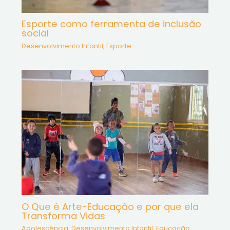
Esporte como ferramenta de inclusão
social
Desenvolvimento Infantil
,
Esporte
O Que é Arte-Educação e por que ela
Transforma Vidas
Adolescência
,
Desenvolvimento Infantil
,
Educação