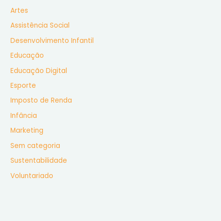
s
Artes
a
Assistência Social
r
Desenvolvimento Infantil
p
Educação
o
r
Educação Digital
:
Esporte
Imposto de Renda
Infância
Marketing
Sem categoria
Sustentabilidade
Voluntariado