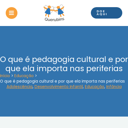
Ir
para
DOE
o
AQUI
conteúdo
O que é pedagogia cultural e por
que ela importa nas periferias
Início
Educação
O que é pedagogia cultural e por que ela importa nas periferias
Adolescência
,
Desenvolvimento Infantil
,
Educação
,
Infância