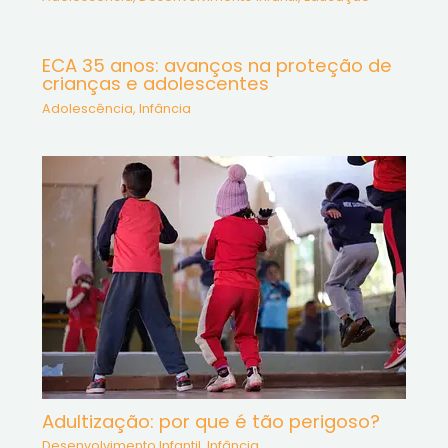
ECA 35 anos: avanços na proteção de
crianças e adolescentes
Adolescência
,
Infância
Adultização: por que é tão perigoso?
Desenvolvimento Infantil
,
Infância