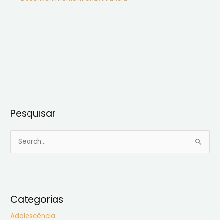
Pesquisar
P
e
s
q
u
Categorias
i
Adolescência