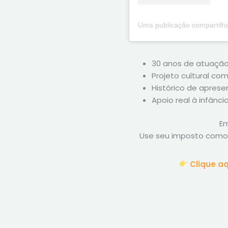
Uma publicação compartilh
30 anos de atuação 
Projeto cultural co
Histórico de aprese
Apoio real à infânc
Em
Use seu imposto com
Clique a