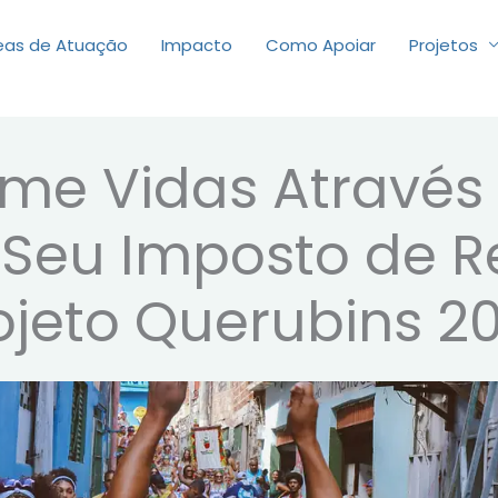
eas de Atuação
Impacto
Como Apoiar
Projetos
me Vidas Através 
 Seu Imposto de 
ojeto Querubins 2