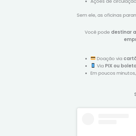
Ações de circulação
Sem ele, as oficinas param
Você pode
destinar 
empr
Doação via
cartã
Via
PIX ou bolet
Em poucos minutos, 