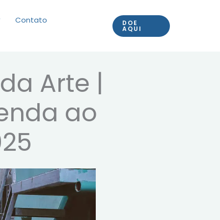
Contato
DOE
AQUI
da Arte |
Renda ao
025