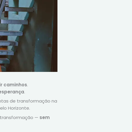
ir caminhos
.
é esperança
.
entas de transformação na
lo Horizonte.
a transformação —
sem