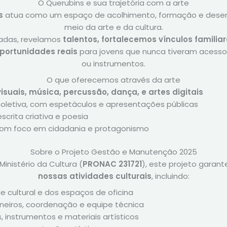
O Querubins e sua trajetória com a arte
s
atua como um espaço de acolhimento, formação e dese
meio da arte e da cultura.
cadas, revelamos
talentos, fortalecemos vínculos famili
oportunidades reais
para jovens que nunca tiveram acesso 
ou instrumentos.
O que oferecemos através da arte
visuais, música, percussão, dança, e artes digitais
coletiva, com espetáculos e apresentações públicas
escrita criativa e poesia
com foco em cidadania e protagonismo
Sobre o Projeto Gestão e Manutenção 2025
nistério da Cultura (
PRONAC 231721
), este projeto garant
nossas atividades culturais
, incluindo:
 cultural e dos espaços de oficina
neiros, coordenação e equipe técnica
, instrumentos e materiais artísticos