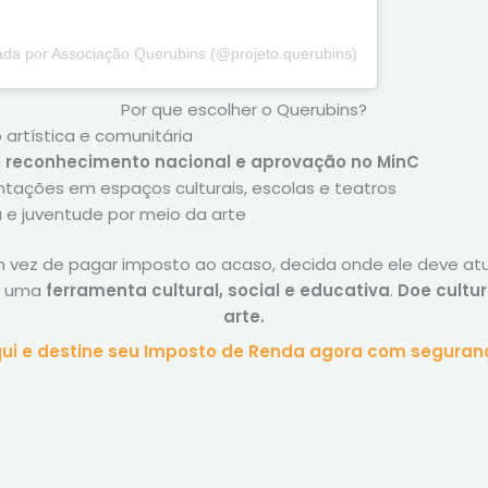
ada por Associação Querubins (@projeto.querubins)
Por que escolher o Querubins?
artística e comunitária
m
reconhecimento nacional e aprovação no MinC
ntações em espaços culturais, escolas e teatros
ia e juventude por meio da arte
 vez de pagar imposto ao acaso, decida onde ele deve at
o uma
ferramenta cultural, social e educativa
.
Doe cultur
arte.
qui e destine seu Imposto de Renda agora com seguran