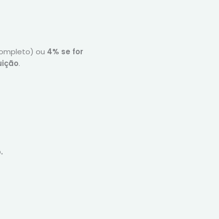
completo) ou
4% se for
uição
.
.