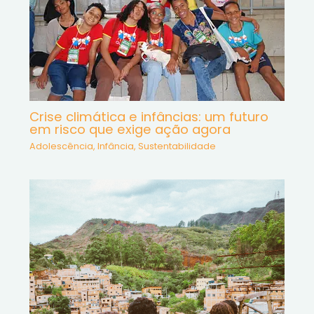
Crise climática e infâncias: um futuro
em risco que exige ação agora
Adolescência
,
Infância
,
Sustentabilidade