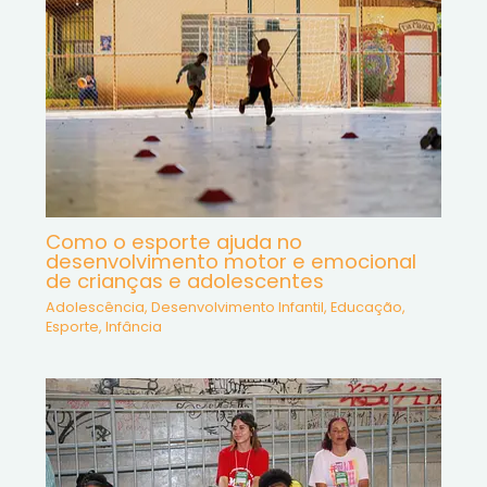
Como o esporte ajuda no
desenvolvimento motor e emocional
de crianças e adolescentes
Adolescência
,
Desenvolvimento Infantil
,
Educação
,
Esporte
,
Infância