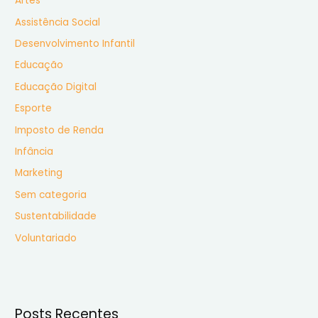
Artes
a
Assistência Social
r
Desenvolvimento Infantil
p
Educação
o
r
Educação Digital
:
Esporte
Imposto de Renda
Infância
Marketing
Sem categoria
Sustentabilidade
Voluntariado
Posts Recentes