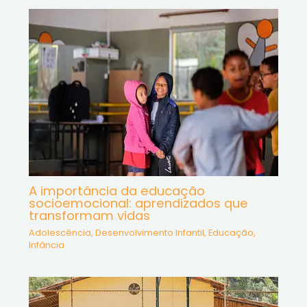
A importância da educação
socioemocional: aprendizados que
transformam vidas
Adolescência
,
Desenvolvimento Infantil
,
Educação
,
Infância