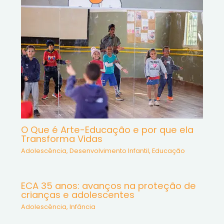
O Que é Arte-Educação e por que ela
Transforma Vidas
Adolescência
,
Desenvolvimento Infantil
,
Educação
ECA 35 anos: avanços na proteção de
crianças e adolescentes
Adolescência
,
Infância