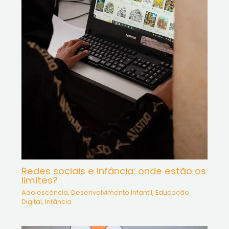
Redes sociais e infância: onde estão os
limites?
Adolescência
,
Desenvolvimento Infantil
,
Educação
Digital
,
Infância