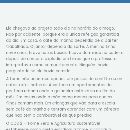
Ela chegava ao projeto todo dia no horário do almoço.
Não por acidente, porque era a única refeição garantida
do dia. Em casa, o café da manhã dependia de o pai ter
trabalhado. O jantar dependia da sorte. A menina tinha
nove anos, tirava notas baixas, ficava dormindo na cadeira
depois de comer e explodia em birras que a professora
interpretava como comportamento. Ninguém havia
perguntado se ela havia comido.
A fome não acontece apenas em países de conflito ou em
catástrofes naturais. Acontece em apartamentos de
periferia urbana onde a geladeira está vazia no fim do
mês. Em casas onde a mãe come menos para que os
filhos comam mais. Em crianças que vão para a escola
sem café da manhã e tentam aprender com um cérebro
que não tem o combustível de que precisa.
O ODS 2 — Fome Zero e Agricultura Sustentável
estabelece como meta erradicar a fome, alcançar a