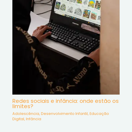
Redes sociais e infância: onde estão os
limites?
Adolescência
,
Desenvolvimento Infantil
,
Educação
Digital
,
Infância