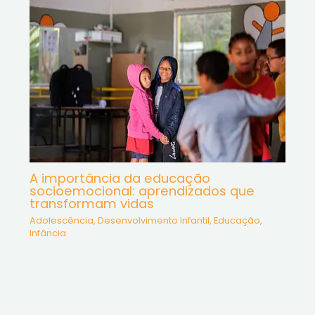
A importância da educação
socioemocional: aprendizados que
transformam vidas
Adolescência
,
Desenvolvimento Infantil
,
Educação
,
Infância