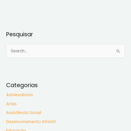
Pesquisar
P
e
s
q
u
Categorias
i
Adolescência
s
Artes
a
Assistência Social
r
Desenvolvimento Infantil
p
Educação
o