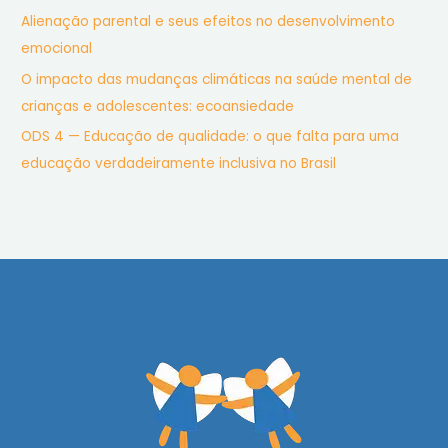
Alienação parental e seus efeitos no desenvolvimento
emocional
O impacto das mudanças climáticas na saúde mental de
crianças e adolescentes: ecoansiedade
ODS 4 — Educação de qualidade: o que falta para uma
educação verdadeiramente inclusiva no Brasil