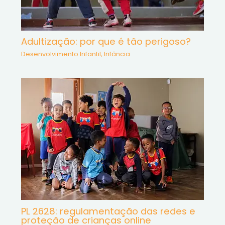
Adultização: por que é tão perigoso?
Desenvolvimento Infantil
,
Infância
PL 2628: regulamentação das redes e
proteção de crianças online