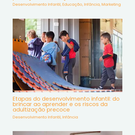
Desenvolvimento Infantil
,
Educação
,
Infância
,
Marketing
Etapas do desenvolvimento infantil: do
brincar ao aprender e os riscos da
adultização precoce
Desenvolvimento Infantil
,
Infância