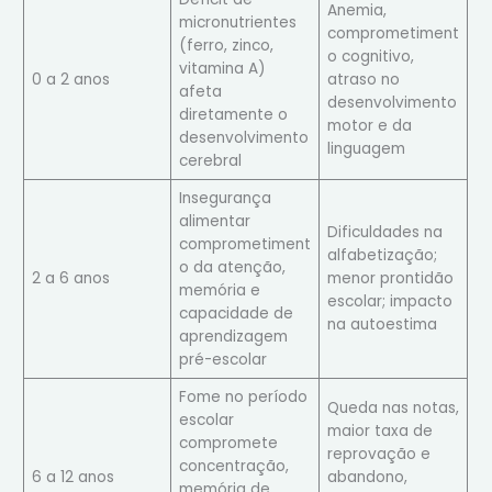
Anemia,
micronutrientes
comprometiment
(ferro, zinco,
o cognitivo,
vitamina A)
0 a 2 anos
atraso no
afeta
desenvolvimento
diretamente o
motor e da
desenvolvimento
linguagem
cerebral
Insegurança
alimentar
Dificuldades na
comprometiment
alfabetização;
o da atenção,
2 a 6 anos
menor prontidão
memória e
escolar; impacto
capacidade de
na autoestima
aprendizagem
pré-escolar
Fome no período
Queda nas notas,
escolar
maior taxa de
compromete
reprovação e
concentração,
6 a 12 anos
abandono,
memória de