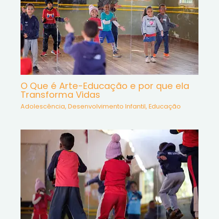
O Que é Arte-Educação e por que ela
Transforma Vidas
Adolescência
,
Desenvolvimento Infantil
,
Educação