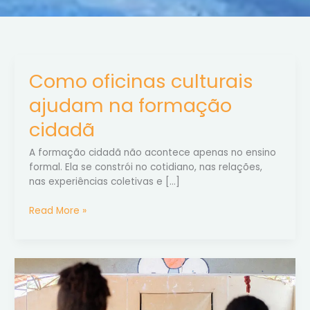
Como oficinas culturais
Como
oficinas
ajudam na formação
culturais
ajudam
cidadã
na
formação
A formação cidadã não acontece apenas no ensino
cidadã
formal. Ela se constrói no cotidiano, nas relações,
nas experiências coletivas e […]
Read More »
Música,
dança
e
artes