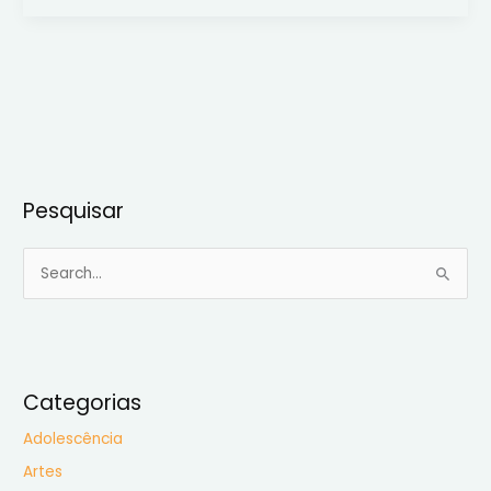
Pesquisar
P
e
s
q
u
Categorias
i
Adolescência
s
Artes
a