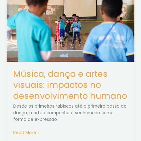
visuais:
impactos
no
desenvolvimento
humano
Música, dança e artes
visuais: impactos no
desenvolvimento humano
Desde os primeiros rabiscos até o primeiro passo de
dança, a arte acompanha o ser humano como
forma de expressão
Read More »