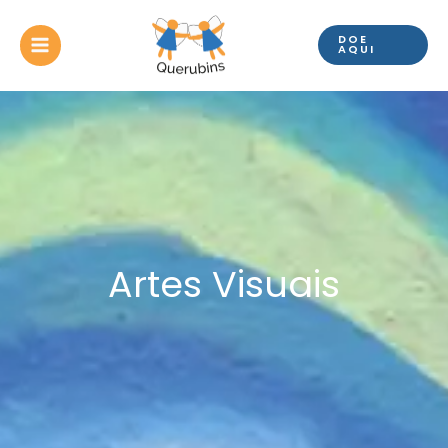
Ir
para
DOE
o
AQUI
conteúdo
Artes Visuais